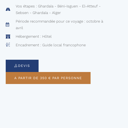
Vos étapes : Ghardaïa - Béni-Isguen - El-Atteuf -
Sebsen - Ghardaïa - Alger
Période recommandée pour ce voyage : octobre à
avril
Hébergement : Hôtel
Encadrement : Guide local francophone
DEVIS
A PARTIR DE 350 € PAR PERSONNE