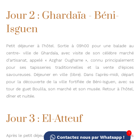
Jour 2 : Ghardaïa - Béni-
Isguen
Petit déjeuner à l’hôtel. Sortie à 09h00 pour une balade au
centre- ville de Ghardaïa, avec visite de son célèbre marché
d’artisanat, appelé « Azghar Oughame », connu principalement
pour ses tapisseries traditionnelles et la vente d’épices
savoureuses. Déjeuner en ville (libre). Dans l’après-midi, départ
pour la découverte de la ville fortifiée de Béni-Isguen, avec sa
tour de guet Boulila, son marché et son musée. Retour à l’hôtel,
dîner et nuitée.
Jour 3 : El-Atteuf
1
Après le petit déjeuner, visite d’El-Atteuf, l’une des plus anciennes
Contactez nous par Whatsapp !