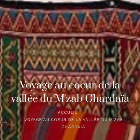
Voyage au coeur de la
vallée du M'zab Ghardaïa
ACCUEIL
VOYAGE AU COEUR DE LA VALLÉE DU M'ZAB
GHARDAÏA