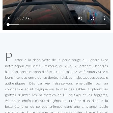
P
artez à la découverte de la perle rouge du Sahara avec
notre séjour exclusif à Timimoun, du 20 au 23 octobre. Hébergés
à la charmante maison d’hôtes Dar El Hakim & Wafi, vous vivrez 4
jours intenses entre dunes dorées, falaises majestueuses et oasis
authentiques. Dès l’arrivée, laissez-vous émerveiller par un
coucher de soleil magique sur la rose des sables. Explorez les
grottes d’Ighzer, les palmeraies de Ouled Saïd et les foggaras,
véritables chefs-d’œuvre d’ingéniosité. Profitez d’un dîner à la
belle étoile et de soirées animées dans une ambiance locale
chaleureuse. Entre balades en 4×4, randonnées chamelières et