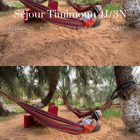
Séjour Timimoun 4J/3N
ACCUEIL
MAISON D’HÔTE DAR EL HAKIM &WAFI