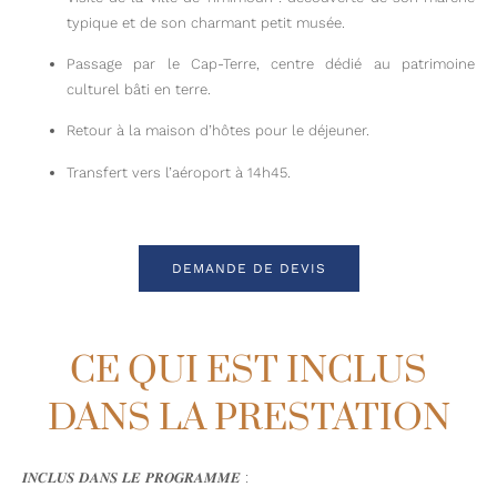
typique et de son charmant petit musée.
Passage par le Cap-Terre, centre dédié au patrimoine
culturel bâti en terre.
Retour à la maison d’hôtes pour le déjeuner.
Transfert vers l’aéroport à 14h45.
SYSTÈME
D’IRRIGATION
PALMERAIES
DEMANDE DE DEVIS
CE QUI EST INCLUS
DANS LA PRESTATION
𝑰𝑵𝑪𝑳𝑼𝑺 𝑫𝑨𝑵𝑺 𝑳𝑬 𝑷𝑹𝑶𝑮𝑹𝑨𝑴𝑴𝑬 :