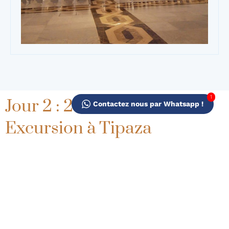
1
Jour 2 : 24 octobre :
Contactez nous par Whatsapp !
Excursion à Tipaza
Petit déjeuner à l’hôtel, puis départ pour Tipaza, ville classée au
patrimoine mondial de l’UNESCO.
Visite du musée et du parc archéologique de Tipaza.
Déjeuner sur place, puis retour à Alger en fin de journée.
Dîner et nuit à l’hôtel El Aurassi.
TIPAZA